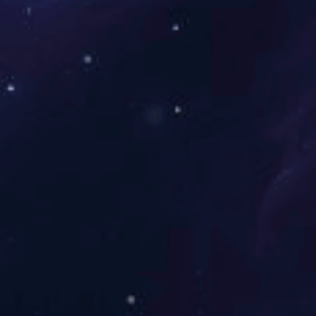
◆ 中空吹塑
◆ 拉丝
◆ 挤出
◆ 发泡
◆ 滚塑
应用领域
◆ 汽车配件
◆ 家电及电子电器
◆ 电线电缆
◆ 包装材料
◆ 农用设施
◆ 建筑管材