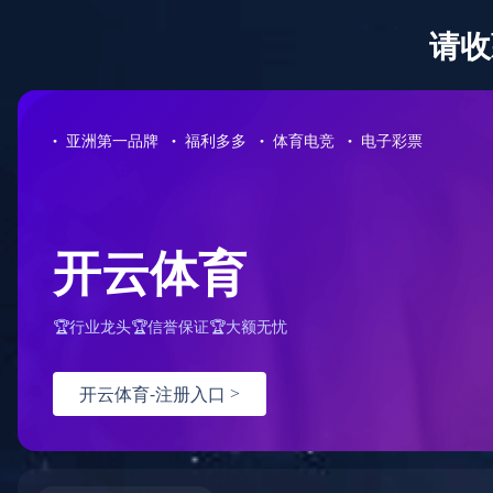
欢迎来到米兰体育网页版登录界面官方网站入口 官网！
米兰体育网页版登录界面官方网站入口
SHANDONG JIEMAO NEW MATERIAL CO. LTD
13505388389
15621359333
0538-8811686
网站首页
关于我们
公司简介
企业风采
企业文化
产品中心
功能母粒系列