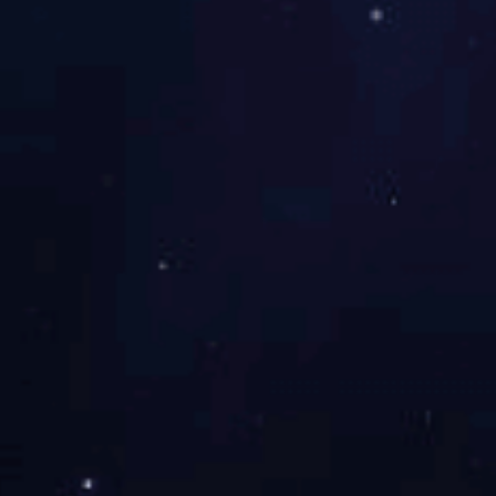
◆ 土工合成材料
◆ 塑料编织
◆ 工程塑料
检测设备
新闻中心
联系方式
您当前位置：
米兰体育网页版登录界面官方网站入口
>>
产品
产品应用
Product Application
应用工艺
应用领域
咨询热线